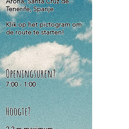
Arona, Santa Cruz de
Tenerife, Spanje
Klik op het pictogram om
de route te starten!
Openingsuren?
7:00 - 1:00
​Hoogte?