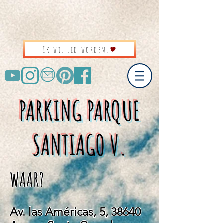
Ik wil lid worden!
PARKING PARQUE
SANTIAGO V.
WAAR?
Av. las Américas, 5, 38640