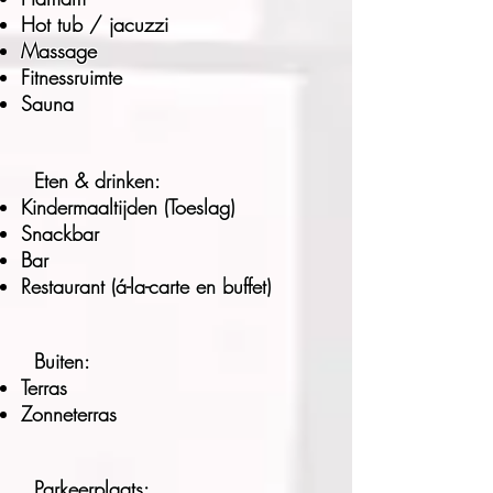
Hot tub / jacuzzi
Massage
Fitnessruimte
Sauna
Eten & drinken:
Kindermaaltijden (Toeslag)
Snackbar
Bar
Restaurant (á-la-carte en buffet)
Buiten:
Terras
Zonneterras
Parkeerplaats: