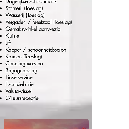
Dagelijkse schoonmaak
Stomerij (Toeslag)
Wasserij (Toeslag)
Vergader- / feestzaal (Toeslag)
Gemakswinkel aanwezig
Kluisje
Lift
Kapper / schoonheidssalon
Kranten (Toeslag)
Conciërgeservice
Bagageopslag
Ticketservice
Excursiebalie
Valutawissel
24-uursreceptie