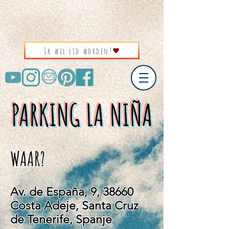
Ik wil lid worden!
PARKING LA NIÑA
WAAR?
Av. de España, 9, 38660
Costa Adeje, Santa Cruz
de Tenerife, Spanje