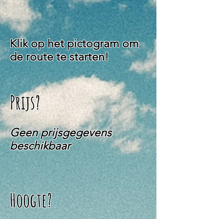
Klik op het pictogram om
de route te starten!
Prijs?
Geen prijsgegevens
beschikbaar
Hoogte?